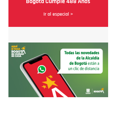
Bogotá Cumple 488 Años
Ir al especial >