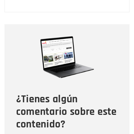
Nombre
Nombre
Correo electrónico
Tipo de comentario
¿Tienes algún
Mensaje
comentario sobre este
contenido?