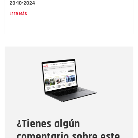
20•10•2024
LEER MÁS
Nombre
Nombre
Correo electrónico
Tipo de comentario
¿Tienes algún
Mensaje
comentario sobre este