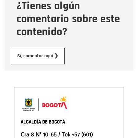
¿Tienes algún
Mensaje
comentario sobre este
contenido?
Enviar
Sí, comentar aquí ❯
ALCALDÍA DE BOGOTÁ
Cra 8 N° 10-65 / Tel:
+57 (601)