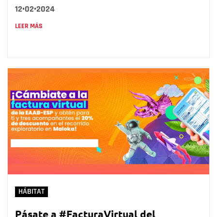
12•02•2024
LEER MÁS
HÁBITAT
Pásate a #FacturaVirtual del