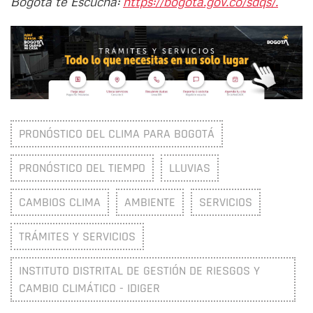
Bogotá te Escucha:
https://bogota.gov.co/sdqs/.
PRONÓSTICO DEL CLIMA PARA BOGOTÁ
PRONÓSTICO DEL TIEMPO
LLUVIAS
CAMBIOS CLIMA
AMBIENTE
SERVICIOS
TRÁMITES Y SERVICIOS
INSTITUTO DISTRITAL DE GESTIÓN DE RIESGOS Y
CAMBIO CLIMÁTICO - IDIGER