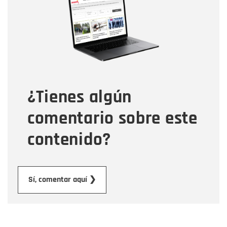
Correo electrónico
Tipo de comentario
¿Tienes algún
Mensaje
comentario sobre este
contenido?
Enviar
Sí, comentar aquí ❯