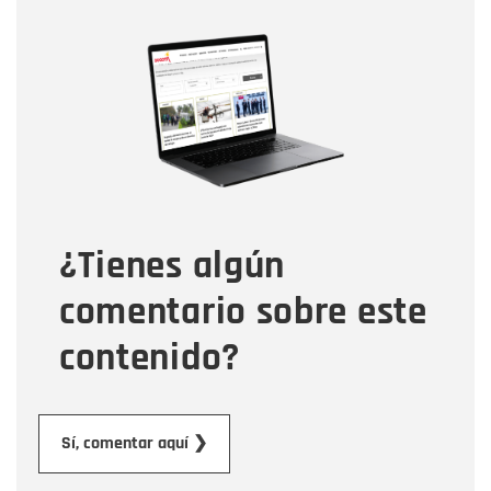
Nombre
Nombre
Correo electrónico
Tipo de comentario
¿Tienes algún
Mensaje
comentario sobre este
contenido?
Enviar
Sí, comentar aquí ❯