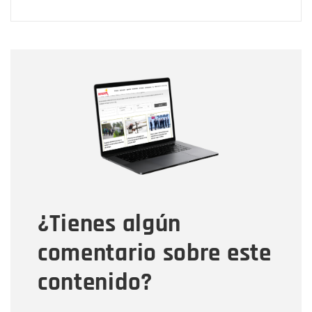
Nombre
Nombre
Correo electrónico
Tipo de comentario
¿Tienes algún
Mensaje
comentario sobre este
contenido?