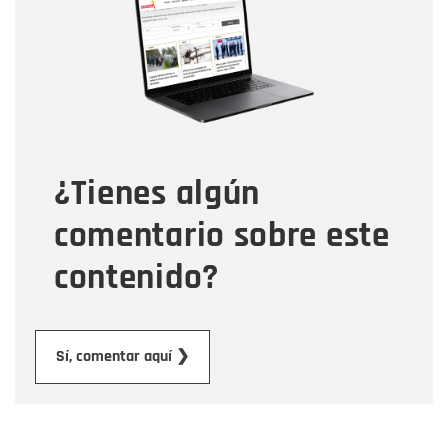
Correo electrónico
Tipo de comentario
¿Tienes algún
Mensaje
comentario sobre este
contenido?
Enviar
Sí, comentar aquí ❯