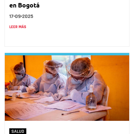
en Bogotá
17•09•2025
LEER MÁS
SALUD