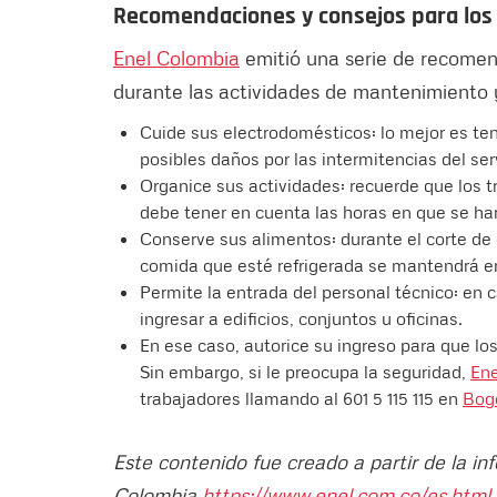
Recomendaciones y consejos para los
Enel Colombia
emitió una serie de recomen
durante las actividades de mantenimiento y
Cuide sus electrodomésticos: lo mejor es ten
posibles daños por las intermitencias del serv
Organice sus actividades: recuerde que los t
debe tener en cuenta las horas en que se har
Conserve sus alimentos: durante el corte de e
comida que esté refrigerada se mantendrá e
Permite la entrada del personal técnico: en 
ingresar a edificios, conjuntos u oficinas.
En ese caso, autorice su ingreso para que los
Sin embargo, si le preocupa la seguridad,
Ene
trabajadores llamando al 601 5 115 115 en
Bog
Este contenido fue creado a partir de la i
Colombia
https://www.enel.com.co/es.html