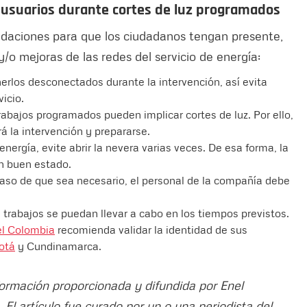
 usuarios durante cortes de luz programados
daciones para que los ciudadanos tengan presente,
/o mejoras de las redes del servicio de energía:
erlos desconectados durante la intervención, así evita
icio.
rabajos programados pueden implicar cortes de luz. Por ello,
á la intervención y prepararse.
nergía, evite abrir la nevera varias veces. De esa forma, la
n buen estado.
caso de que sea necesario, el personal de la compañía debe
 trabajos se puedan llevar a cabo en los tiempos previstos.
l Colombia
recomienda validar la identidad de sus
otá
y Cundinamarca.
nformación proporcionada y difundida por Enel
. El artículo fue curado por un o una periodista del