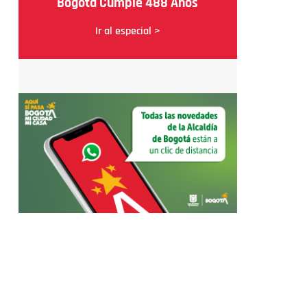
Bogotá Cumple 488 Años
Ir al especial >