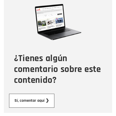
Nombre
Nombre
Correo electrónico
Tipo de comentario
¿Tienes algún
Mensaje
comentario sobre este
contenido?
Enviar
Sí, comentar aquí ❯