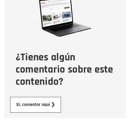
Correo electrónico
Tipo de comentario
¿Tienes algún
Mensaje
comentario sobre este
contenido?
Enviar
Sí, comentar aquí ❯