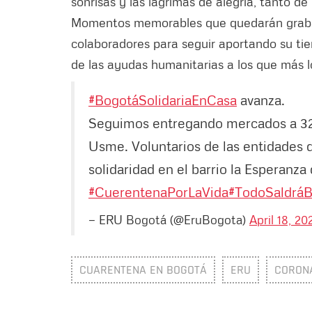
sonrisas y las lágrimas de alegría, tanto de
Momentos memorables que quedarán grabad
colaboradores para seguir aportando su tie
de las ayudas humanitarias a los que más 
#BogotáSolidariaEnCasa
avanza.
Seguimos entregando mercados a 320
Usme. Voluntarios de las entidades d
solidaridad en el barrio la Esperanza
#CuerentenaPorLaVida
#TodoSaldráB
— ERU Bogotá (@EruBogota)
April 18, 20
CUARENTENA EN BOGOTÁ
ERU
CORON