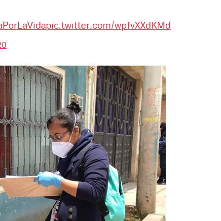
aPorLaVida
pic.twitter.com/wpfvXXdKMd
20