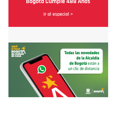
Bogotá Cumple 488 Años
Ir al especial >