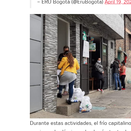
— ERU Bogotá (@EruBogota)
April 19, 20
Durante estas actividades, el frío capitalin