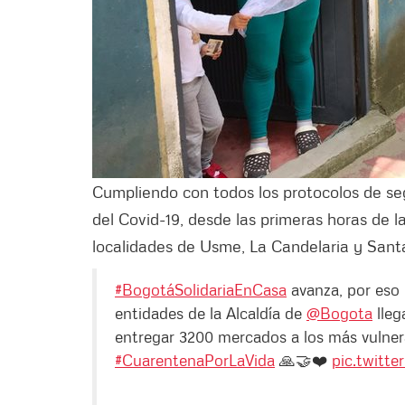
Cumpliendo con todos los protocolos de seg
del Covid-19, desde las primeras horas de l
localidades de Usme, La Candelaria y Santa
#BogotáSolidariaEnCasa
avanza, por eso 
entidades de la Alcaldía de
@Bogota
lleg
entregar 3200 mercados a los más vulner
#CuarentenaPorLaVida
🙏🤝❤️
pic.twitt