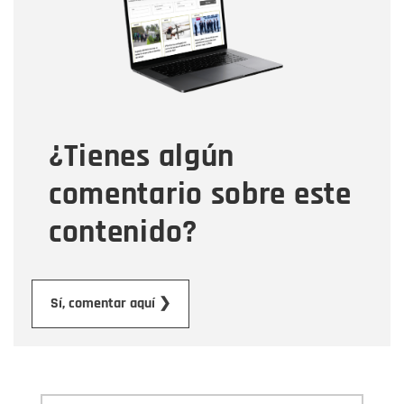
Correo electrónico
Tipo de comentario
¿Tienes algún
Mensaje
comentario sobre este
contenido?
Enviar
Sí, comentar aquí ❯