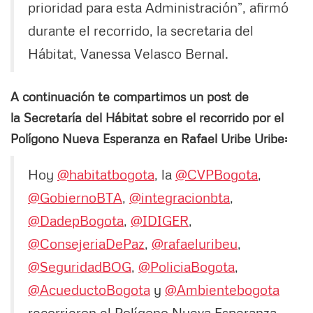
prioridad para esta Administración”, afirmó
durante el recorrido, la secretaria del
Hábitat, Vanessa Velasco Bernal.
A continuación te compartimos un post de
la Secretaría del Hábitat sobre el recorrido por el
Polígono Nueva Esperanza en Rafael Uribe Uribe:
Hoy
@habitatbogota
, la
@CVPBogota
,
@GobiernoBTA
,
@integracionbta
,
@DadepBogota
,
@IDIGER
,
@ConsejeriaDePaz
,
@rafaeluribeu
,
@SeguridadBOG
,
@PoliciaBogota
,
@AcueductoBogota
y
@Ambientebogota
recorrieron el Polígono Nueva Esperanza