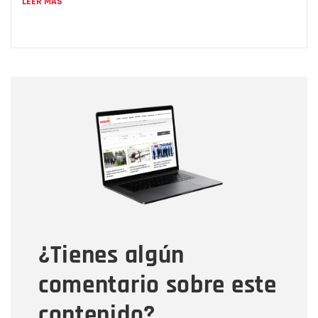
LEER MÁS
Nombre
Nombre
Correo electrónico
Tipo de comentario
¿Tienes algún
Mensaje
comentario sobre este
contenido?