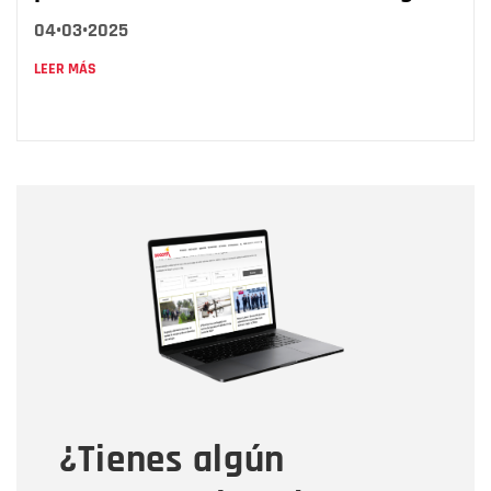
04•03•2025
LEER MÁS
Nombre
Nombre
Correo electrónico
Tipo de comentario
¿Tienes algún
Mensaje