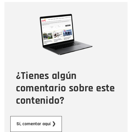
Nombre
Nombre
Correo electrónico
Tipo de comentario
¿Tienes algún
Mensaje
comentario sobre este
contenido?
Enviar
Sí, comentar aquí ❯