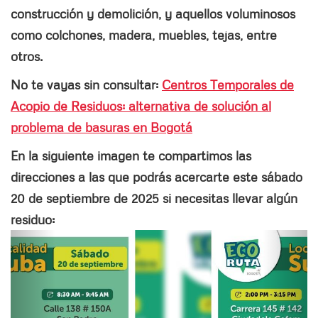
construcción y demolición, y aquellos voluminosos
como colchones, madera, muebles, tejas, entre
otros.
No te vayas sin consultar:
Centros Temporales de
Acopio de Residuos: alternativa de solución al
problema de basuras en Bogotá
En la siguiente imagen te compartimos las
direcciones a las que podrás acercarte este sábado
20 de septiembre de 2025 si necesitas llevar algún
residuo:
Siguiente
Anter