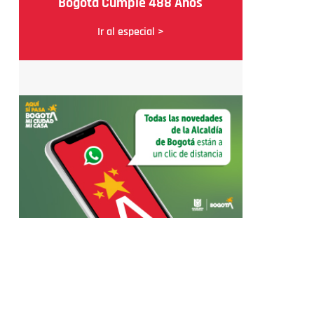
Bogotá Cumple 488 Años
Ir al especial >