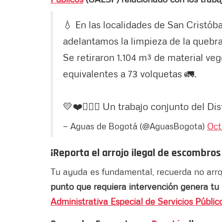
💧 En las localidades de San Cristóba
adelantamos la limpieza de la quebr
Se retiraron 1.104 m³ de material ve
equivalentes a 73 volquetas 🚛.
💛❤️👷🏼‍♂️ Un trabajo conjunto del Di
— Aguas de Bogotá (@AguasBogota)
Oct
¡Reporta el arrojo ilegal de escombro
Tu ayuda es fundamental, recuerda no arroja
punto que requiera intervención genera tu r
Administrativa Especial de Servicios Públic