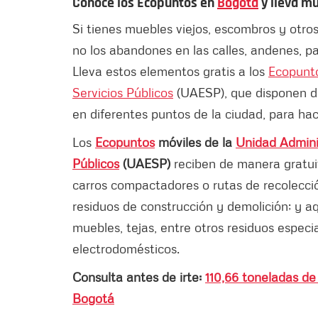
Conoce los Ecopuntos en
Bogotá
y lleva m
Si tienes muebles viejos, escombros y otro
no los abandones en las calles, andenes, p
Lleva estos elementos gratis a los
Ecopunt
Servicios Públicos
(UAESP), que disponen d
en diferentes puntos de la ciudad, para h
Los
Ecopuntos
móviles de la
Unidad Adminis
Públicos
(UAESP)
reciben de
manera gratuit
carros compactadores o rutas de recolección
residuos de construcción y demolición; y 
muebles, tejas, entre otros residuos especi
electrodomésticos.
Consulta antes de irte:
110,66 toneladas de
Bogotá