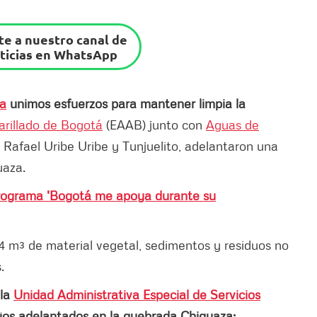
e a nuestro canal de
ticias en WhatsApp
sa
unimos esfuerzos para mantener limpia la
rillado de Bogotá
(EAAB) junto con
Aguas de
, Rafael Uribe Uribe y Tunjuelito, adelantaron una
uaza.
programa 'Bogotá me apoya durante su
104 m³ de material vegetal, sedimentos y residuos no
s.
 la
Unidad Administrativa Especial de Servicios
jos adelantados en la quebrada Chiguaza: