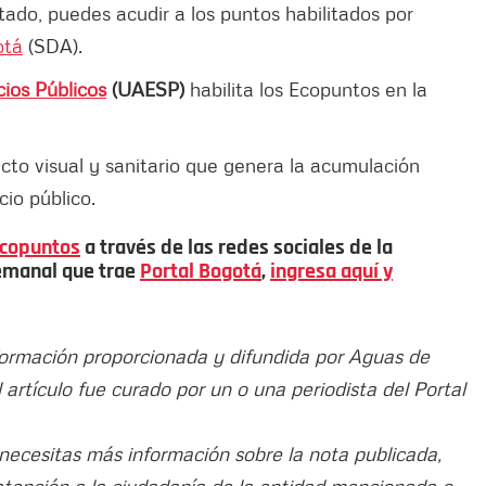
ado, puedes acudir a los puntos habilitados por
otá
(SDA).
cios Públicos
(UAESP)
habilita los Ecopuntos en la
acto visual y sanitario que genera la acumulación
cio público.
copuntos
a través de las redes sociales de la
emanal que trae
Portal Bogotá
,
ingresa aquí y
nformación proporcionada y difundida por Aguas de
El artículo fue curado por un o una periodista del Portal
 necesitas más información sobre la nota publicada,
atención a la ciudadanía de la entidad mencionada o