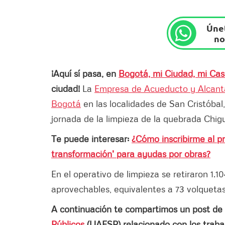
Únet
no
¡Aquí sí pasa, en
Bogotá, mi Ciudad, mi Ca
ciudad!
La
Empresa de Acueducto y Alcanta
Bogotá
en las localidades de San Cristóbal
jornada de la limpieza de la quebrada Chig
Te puede interesar:
¿Cómo inscribirme al 
transformación' para ayudas por obras?
En el operativo de limpieza se retiraron 1.
aprovechables, equivalentes a 73 volqueta
A continuación te compartimos un post de
Públicos
(UAESP) relacionado con los traba