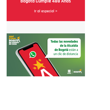
Bogotá Cumple 488 Años
Ir al especial >