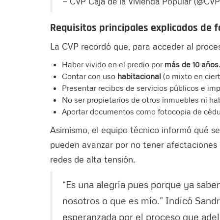
— CVP Caja de la Vivienda Popular (@C
Requisitos principales explicados de f
La CVP recordó que, para acceder al proces
Haber vivido en el predio por
más de 10 años
Contar con uso
habitacional
(o mixto en cier
Presentar recibos de servicios públicos e imp
No ser propietarios de otros inmuebles ni ha
Aportar documentos como fotocopia de cédul
Asimismo, el equipo técnico informó qué se
pueden avanzar por no tener afectaciones 
redes de alta tensión.
“Es una alegría pues porque ya sab
nosotros o que es mío.” Indicó Sandra
esperanzada por el proceso que adel