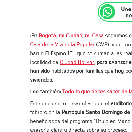
Únet
no
¡En
Bogotá, mi Ciudad, mi Casa
seguimos en
Caja de la Vivienda Popular
(CVP) lideró un
barrio El Espino III , que se suman a las re
localidad de
Ciudad Bolívar
,
para avanzar e
han sido habitados por familias que hoy pod
viviendas.
Lee también:
Todo lo que debes saber de la
Este encuentro desarrollado en el
auditorio
febrero en la
Parroquia Santo Domingo de
beneficiados del programa 'Título en Mano'
asesoría clara y directa sobre su proceso.