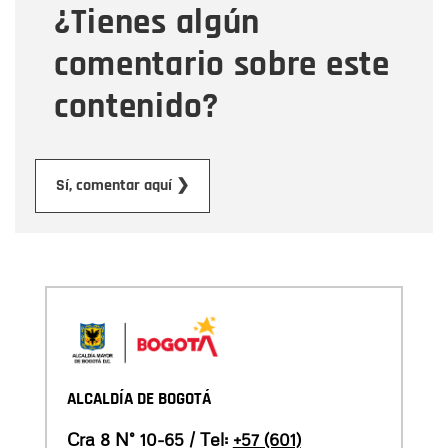
¿Tienes algún
Mensaje
comentario sobre este
contenido?
Enviar
Sí, comentar aquí ❯
ALCALDÍA DE BOGOTÁ
Cra 8 N° 10-65 / Tel:
+57 (601)