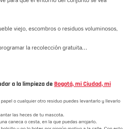
ueble viejo, escombros o residuos voluminosos,
 programar la recolección gratuita…
udar a la limpieza de
Bogotá, mi Ciudad, mi
n papel o cualquier otro residuo puedes levantarlo y llevarlo
vantar las heces de tu mascota.
 una caneca o cesta, en la que puedas arrojarlo.
bolsillo y no lo botes por ningún motivo a la calle. Con esto