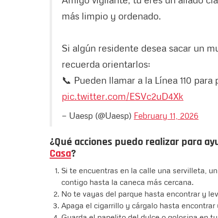
más limpio y ordenado.
Si algún residente desea sacar un m
recuerda orientarlos:
📞 Pueden llamar a la Línea 110 para
pic.twitter.com/ESVc2uD4Xk
— Uaesp (@Uaesp)
February 11, 2026
¿Qué acciones puedo realizar para ay
Casa
?
Si te encuentras en la calle una servilleta, u
contigo hasta la caneca más cercana.
No te vayas del parque hasta encontrar y le
Apaga el cigarrillo y cárgalo hasta encontrar
Guarda el papelito del dulce o golosina en tu 