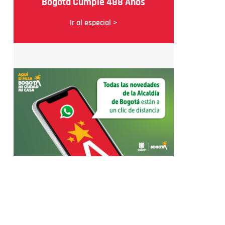
Bogotá Cumple 488 Años
Ir al especial >