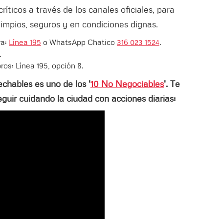
ticos a través de los canales oficiales, para
limpios, seguros y en condiciones dignas.
ra:
Línea 195
o WhatsApp Chatico
316 023 1524
.
.
ros: Línea 195, opción 8.
echables es uno de los '
10 No Negociables
'. Te
eguir cuidando la ciudad con acciones diarias: