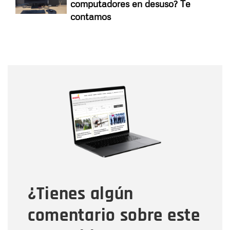
computadores en desuso? Te
contamos
Nombre
Nombre
Correo electrónico
Tipo de comentario
¿Tienes algún
Mensaje
comentario sobre este