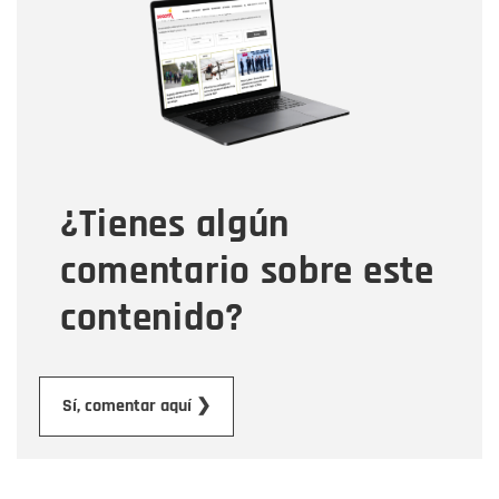
Nombre
Correo electrónico
Tipo de comentario
¿Tienes algún
Mensaje
comentario sobre este
contenido?
Enviar
Sí, comentar aquí ❯