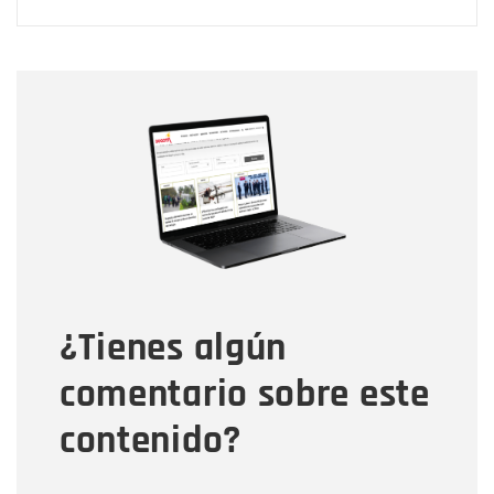
Nombre
Nombre
Correo electrónico
Tipo de comentario
¿Tienes algún
Mensaje
comentario sobre este
contenido?