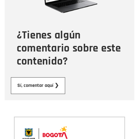
Tipo de comentario
¿Tienes algún
Mensaje
comentario sobre este
contenido?
Enviar
Sí, comentar aquí ❯