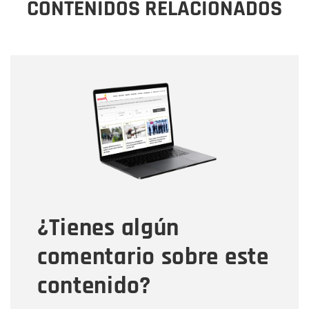
CONTENIDOS RELACIONADOS
Nombre
Nombre
Correo electrónico
Tipo de comentario
¿Tienes algún
Mensaje
comentario sobre este
contenido?