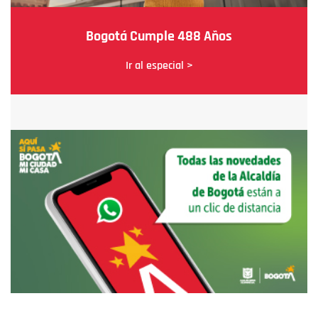
Bogotá Cumple 488 Años
Ir al especial >