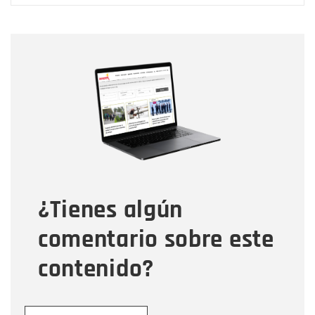
Nombre
Nombre
Correo electrónico
Tipo de comentario
¿Tienes algún
Mensaje
comentario sobre este
contenido?