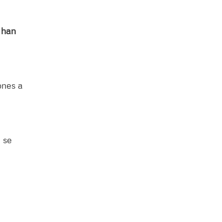
 han
ones a
 se