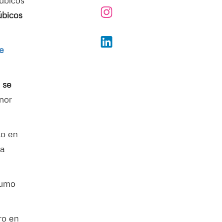
úbicos
úbicos
e
 se
nor
to en
la
sumo
ro en