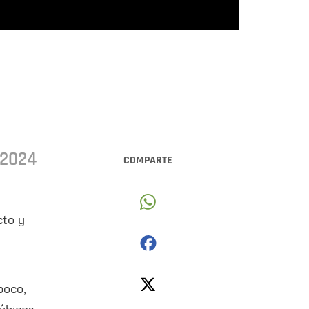
•2024
COMPARTE
cto y
poco,