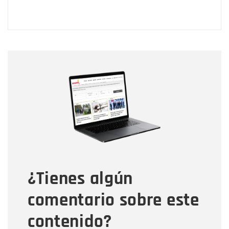
Nombre
Nombre
Correo electrónico
Tipo de comentario
¿Tienes algún
Mensaje
comentario sobre este
contenido?