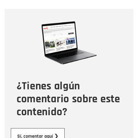
Nombre
Nombre
Correo electrónico
Tipo de comentario
¿Tienes algún
Mensaje
comentario sobre este
contenido?
Enviar
Sí, comentar aquí ❯