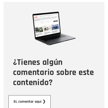
Nombre
Nombre
Correo electrónico
Tipo de comentario
¿Tienes algún
Mensaje
comentario sobre este
contenido?
Enviar
Sí, comentar aquí ❯