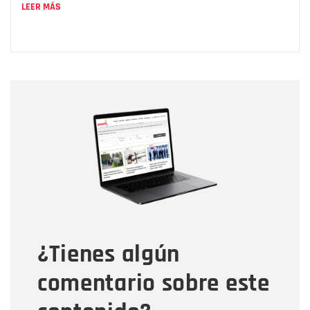
LEER MÁS
Nombre
Nombre
Correo electrónico
Tipo de comentario
¿Tienes algún
Mensaje
comentario sobre este