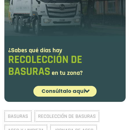
¿Sabes qué días hay
RECOLECCIÓN DE
BASURAS
en tu zona?
Consúltalo aquí
¡Es fácil! Ingresa la dirección y selecciona
BASURAS
RECOLECCIÓN DE BASURAS
'Esquema de recolección de basuras'