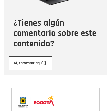
Tipo de comentario
¿Tienes algún
Mensaje
comentario sobre este
contenido?
Enviar
Sí, comentar aquí ❯