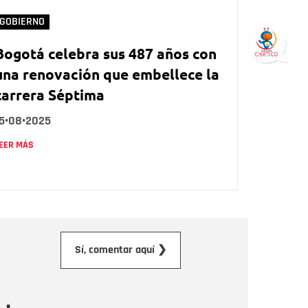
GOBIERNO
Bogotá celebra sus 487 años con
una renovación que embellece la
carrera Séptima
15•08•2025
EER MÁS
orreo electrónico
Sí, comentar aquí ❯
ensaje