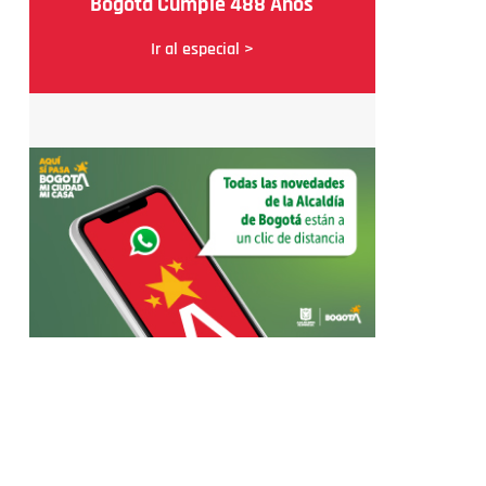
Bogotá Cumple 488 Años
Ir al especial >