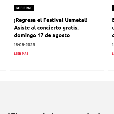
GOBIERNO
¡Regresa el Festival Usmetal!
a
Asiste al concierto gratis,
domingo 17 de agosto
16•08•2025
LEER MÁS
L
Nombre
C
Nombre
Tipo de comentario
M