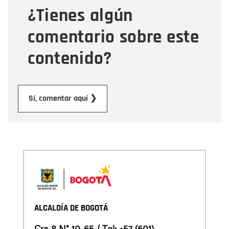
¿Tienes algún
Mensaje
comentario sobre este
contenido?
Enviar
Sí, comentar aquí ❯
ALCALDÍA DE BOGOTÁ
Cra 8 N° 10-65 / Tel:
+57 (601)