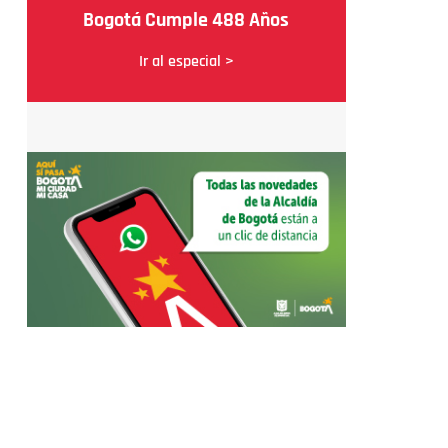
Bogotá Cumple 488 Años
Ir al especial >