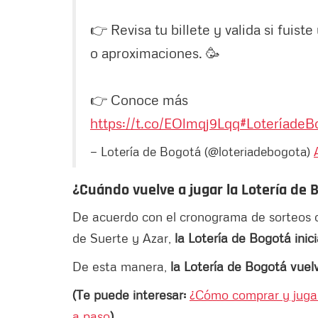
👉 Revisa tu billete y valida si fuis
o aproximaciones. 🥳
👉 Conoce más
https://t.co/EOlmqj9Lqq
#LoteríadeB
— Lotería de Bogotá (@loteriadebogota)
¿Cuándo vuelve a jugar la Lotería de 
De acuerdo con el cronograma de sorteos o
de Suerte y Azar,
la Lotería de Bogotá inici
De esta manera,
la Lotería de Bogotá vuelv
(Te puede interesar:
¿Cómo comprar y jugar
a paso
)