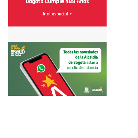
Bogotá Cumple 488 Años
Ir al especial >