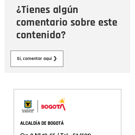
¿Tienes algún
Mensaje
comentario sobre este
contenido?
Enviar
Sí, comentar aquí ❯
ALCALDÍA DE BOGOTÁ