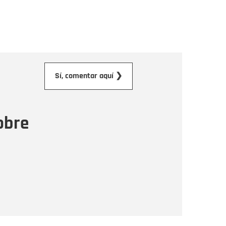
orreo electrónico
Sí, comentar aquí ❯
ensaje
obre
Enviar