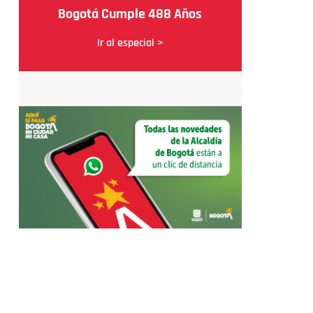
Bogotá Cumple 488 Años
Ir al especial >