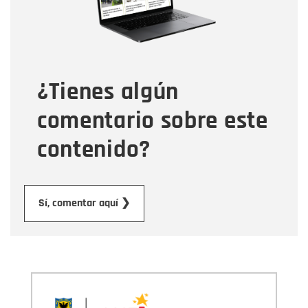
Tipo de comentario
¿Tienes algún
Mensaje
comentario sobre este
contenido?
Enviar
Sí, comentar aquí ❯