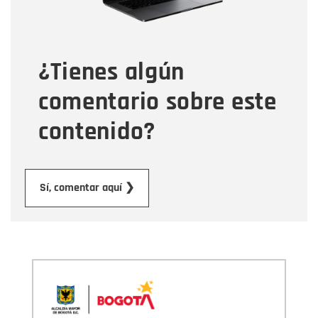
Tipo de comentario
¿Tienes algún
Mensaje
comentario sobre este
contenido?
Enviar
Sí, comentar aquí ❯