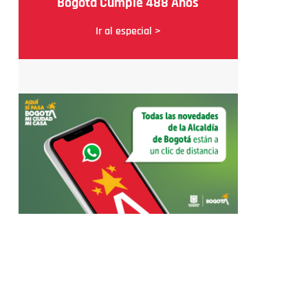
Bogotá Cumple 488 Años
Ir al especial >