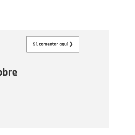
orreo electrónico
Sí, comentar aquí ❯
ensaje
obre
Enviar