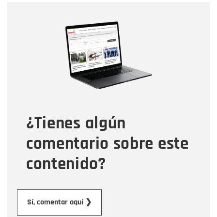
Nombre
Nombre
Correo electrónico
Tipo de comentario
¿Tienes algún
Mensaje
comentario sobre este
contenido?
Enviar
Sí, comentar aquí ❯