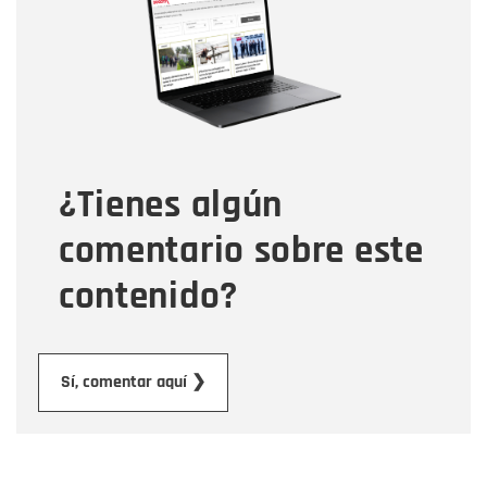
Correo electrónico
Tipo de comentario
¿Tienes algún
Mensaje
comentario sobre este
contenido?
Enviar
Sí, comentar aquí ❯