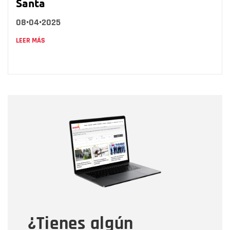
Santa
08•04•2025
LEER MÁS
Nombre
Nombre
Correo electrónico
Tipo de comentario
¿Tienes algún
Mensaje