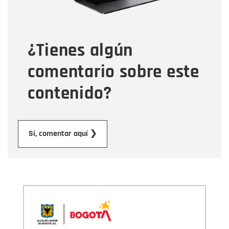
Tipo de comentario
¿Tienes algún
Mensaje
comentario sobre este
contenido?
Enviar
Sí, comentar aquí ❯