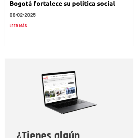
Bogotá fortalece su política social
06•02•2025
LEER MÁS
Nombre
Nombre
Correo electrónico
Tipo de comentario
¿Tienes algún
Mensaje