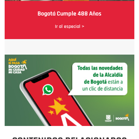
Bogotá Cumple 488 Años
Ir al especial >